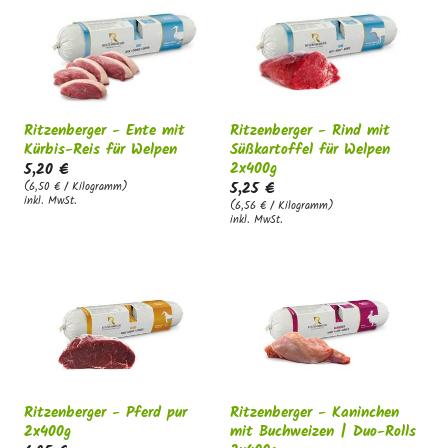
g
:
Ritzenberger - Ente mit
Ritzenberger - Rind mit
Kürbis-Reis für Welpen
Süßkartoffel für Welpen
2x400g
5,20 €
5,25 €
(6,50 € / Kilogramm)
inkl. MwSt.
(6,56 € / Kilogramm)
inkl. MwSt.
Ritzenberger - Pferd pur
Ritzenberger - Kaninchen
2x400g
mit Buchweizen | Duo-Rolls