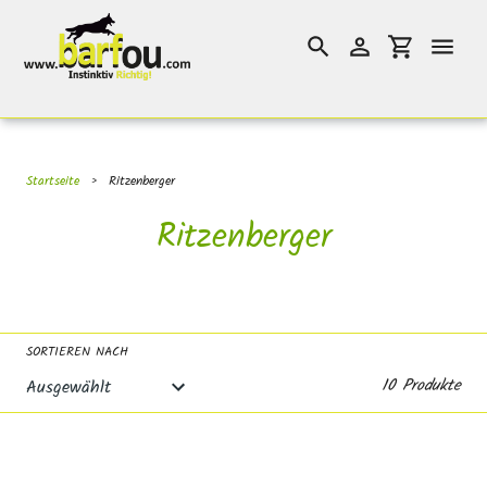
Direkt
}}
zum
Suchen
Einloggen
Einkaufswag
Inhalt
Startseite
›
Ritzenberger
S
Ritzenberger
a
m
m
SORTIEREN NACH
l
10 Produkte
u
n