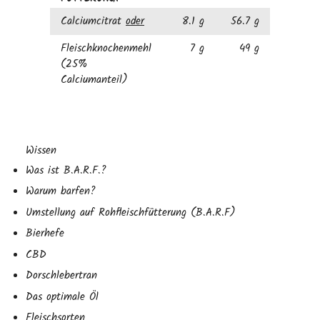
Calciumcitrat
oder
8.1 g
56.7 g
Fleischknochenmehl
7 g
49 g
(25%
Calciumanteil)
Wissen
Was ist B.A.R.F.?
Warum barfen?
Umstellung auf Rohfleischfütterung (B.A.R.F)
Bierhefe
CBD
Dorschlebertran
Das optimale Öl
Fleischsorten