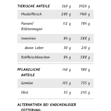
TIERISCHE ANTEILE
560 g
3920 g
Muskelfleisch
280 g
1960 g
Pansen/
112 g
784 g
Blättermagen
Innereien
84 g
588 g
davon Leber
30 g
210 g
Rohfleischknochen
84 g
588 g
PFLANZLICHE
140 g
980 g
ANTEILE
Gemüse
105 g
735 g
Obst
35 g
245 g
ALTERNATIVEN BEI KNOCHENLOSER
FÜTTERUNG: