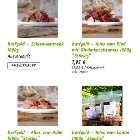
g
:
barfgold - Schlemmermenü
barfgold - Alles vom Rind
1000g
mit Rinderknochenmus 1000g
"Stückig"
Ausverkauft
7,85 €
AUSVERKAUFT
(7,85 € / Kilogramm)
inkl. MwSt.
barfgold - Alles vom Huhn
barfgold - Alles vom Lamm
1000g "Stückig"
1000g "Stückig"