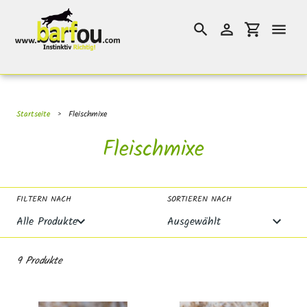
Direkt
}}
zum
Suchen
Einloggen
Einkaufswag
Inhalt
Startseite
›
Fleischmixe
S
Fleischmixe
a
m
FILTERN NACH
SORTIEREN NACH
m
l
9 Produkte
u
n