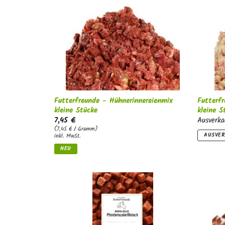
Futterfreunde - Hühnerinnereienmix
Futterfr
kleine Stücke
kleine S
7,45 €
Ausverka
(7,45 € / Gramm)
AUSVE
inkl. MwSt.
NEU