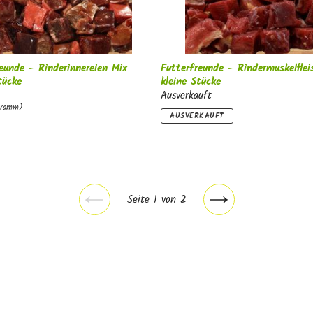
eunde - Rinderinnereien Mix
Futterfreunde - Rindermuskelflei
tücke
kleine Stücke
Ausverkauft
Gramm)
AUSVERKAUFT
Seite 1 von 2
Vorherige
Nächste
Seite
Seite