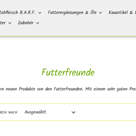
Rohfleisch B.A.R.F.
Futterergänzungen & Öle
Kauartikel & 
ter
Zubehör
S
Futterfreunde
a
ere neuen Produkte von den Futterfreunden. Mit einem sehr guten Preis
m
m
EREN NACH
l
u