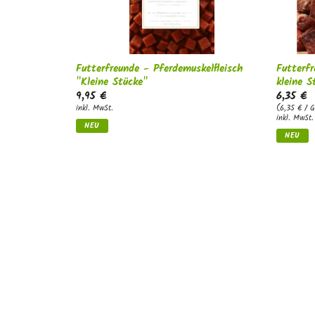
Futterfreunde - Pferdemuskelfleisch
Futterfr
"Kleine Stücke"
kleine S
9,95 €
6,35 €
inkl. MwSt.
(6,35 € / 
inkl. MwSt.
NEU
NEU