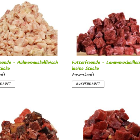
n
g
:
eunde - Hühnermuskelfleisch
Futterfreunde - Lammmuskelflei
tücke
kleine Stücke
uft
Ausverkauft
RKAUFT
AUSVERKAUFT