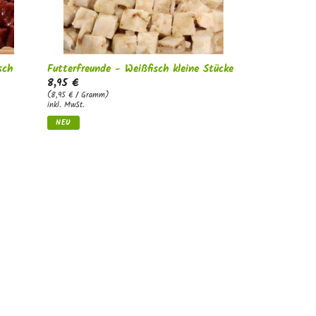
sch
Futterfreunde - Weißfisch kleine Stücke
8,95 €
(8,95 € / Gramm)
inkl. MwSt.
NEU