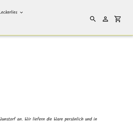
Leckerlies
Suchen
Einloggen
Einkauf
nstorf an. Wir liefern die Ware persönlich und in