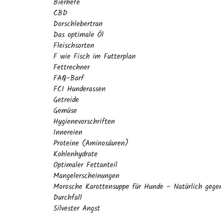
Bierhefe
CBD
Dorschlebertran
Das optimale Öl
Fleischsorten
F wie Fisch im Futterplan
Fettrechner
FAQ-Barf
FCI Hunderassen
Getreide
Gemüse
Hygienevorschriften
Innereien
Proteine (Aminosäuren)
Kohlenhydrate
Optimaler Fettanteil
Mangelerscheinungen
Morosche Karottensuppe für Hunde – Natürlich gege
Durchfall
Silvester Angst