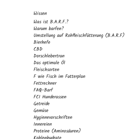
Wissen
Was ist B.A.R.F.?
Warum barfen?
Umstellung auf Rohfleischfütterung (B.A.R.F)
Bierhefe
CBD
Dorschlebertran
Das optimale Öl
Fleischsorten
F wie Fisch im Futterplan
Fettrechner
FAQ-Barf
FCI Hunderassen
Getreide
Gemüse
Hygienevorschriften
Innereien
Proteine (Aminosäuren)
Kohlenhydrate