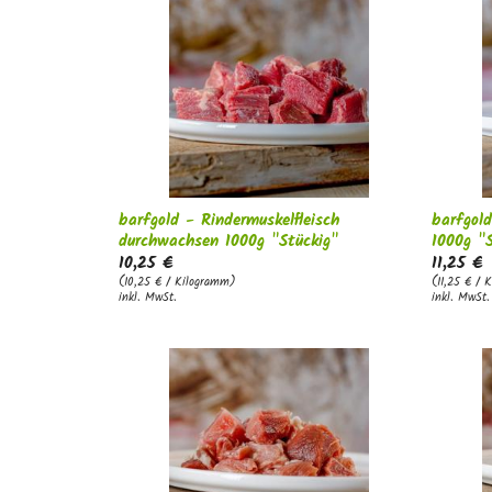
barfgold - Rindermuskelfleisch
barfgold
durchwachsen 1000g "Stückig"
1000g "S
10,25 €
11,25 €
(10,25 € / Kilogramm)
(11,25 € / 
inkl. MwSt.
inkl. MwSt.