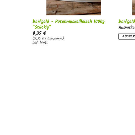
barfgold - Putenmuskelfleisch 1000g
barfgold
"Stückig"
Ausverka
8,35 €
AUSVE
(8,35 € / Kilogramm)
inkl. MwSt.