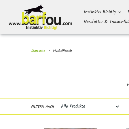
Direkt
}}
zum
Instinktiv Richtig
Inhalt
Nassfutter & Trockenfut
Startseite
›
Muskelfleisch
H
FILTERN NACH