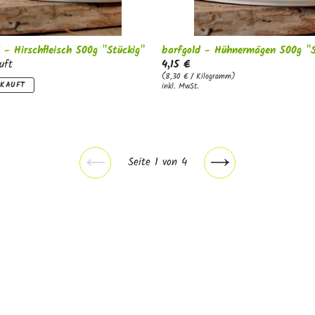
 - Hirschfleisch 500g "Stückig"
barfgold - Hühnermägen 500g "S
uft
4,15 €
(8,30 € / Kilogramm)
RKAUFT
inkl. MwSt.
Seite 1 von 4
Vorherige
Nächste
Seite
Seite