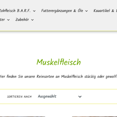
Rohfleisch B.A.R.F.
Futterergänzungen & Öle
Kauartikel & 
ter
Zubehör
S
Muskelfleisch
a
ier finden Sie unsere Reinsorten an Muskelfleisch stückig oder gewolf
m
m
SORTIEREN NACH
l
u