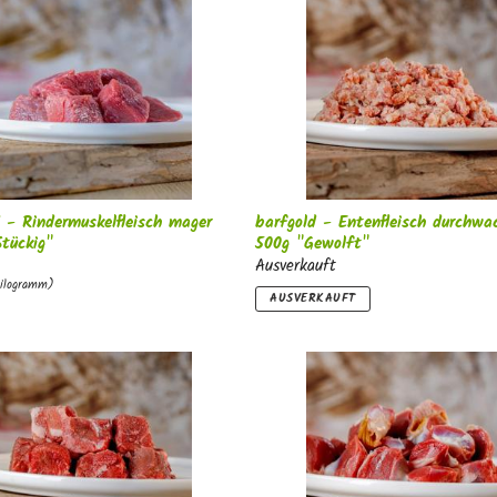
n
g
:
 - Rindermuskelfleisch mager
barfgold - Entenfleisch durchwa
tückig"
500g "Gewolft"
Ausverkauft
Kilogramm)
AUSVERKAUFT