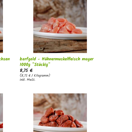
chsen
barfgold - Hühnermuskelfleisch mager
1000g "Stückig"
8,75 €
(8,75 € / Kilogramm)
inkl. MwSt.