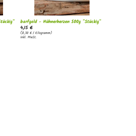
tückig"
barfgold - Hühnerherzen 500g "Stückig"
4,15 €
(8,30 € / Kilogramm)
inkl. MwSt.