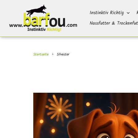
Direkt
}}
zum
Instinktiv Richtig
Inhalt
Nassfutter & Trockenfut
Startseite
›
Silvester