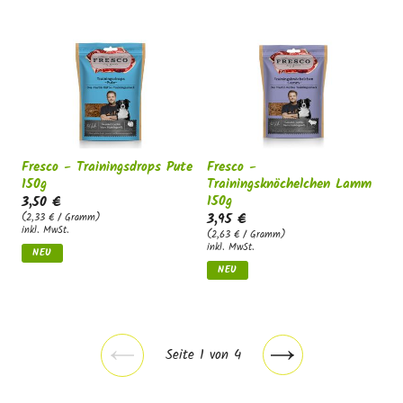
Fresco - Trainingsdrops Pute
Fresco -
150g
Trainingsknöchelchen Lamm
150g
3,50 €
3,95 €
(2,33 € / Gramm)
inkl. MwSt.
(2,63 € / Gramm)
inkl. MwSt.
NEU
NEU
Seite 1 von 4
Vorherige
Nächste
Seite
Seite