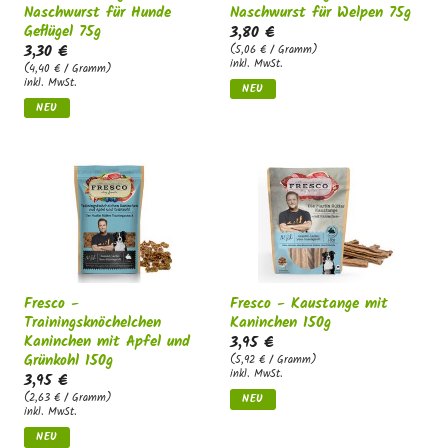
Naschwurst für Hunde
Naschwurst für Welpen 75g
Geflügel 75g
3,80 €
3,30 €
(5,06 € / Gramm)
inkl. MwSt.
(4,40 € / Gramm)
inkl. MwSt.
NEU
NEU
Fresco -
Fresco - Kaustange mit
Trainingsknöchelchen
Kaninchen 150g
Kaninchen mit Apfel und
3,95 €
Grünkohl 150g
(5,92 € / Gramm)
inkl. MwSt.
3,95 €
(2,63 € / Gramm)
NEU
inkl. MwSt.
NEU