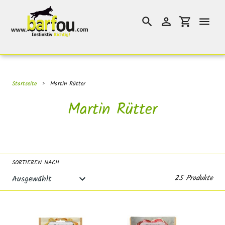
Direkt
}}
zum
Suchen
Einloggen
Einkaufswag
Inhalt
Startseite
›
Martin Rütter
S
Martin Rütter
a
m
m
SORTIEREN NACH
l
25 Produkte
u
n