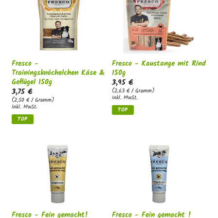
g
:
Fresco -
Fresco - Kaustange mit Rind
Trainingsknöchelchen Käse &
150g
Geflügel 150g
3,95 €
3,75 €
(2,63 € / Gramm)
inkl. MwSt.
(2,50 € / Gramm)
inkl. MwSt.
TOP
TOP
Fresco - Fein gemacht!
Fresco - Fein gemacht !