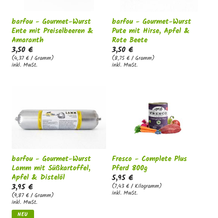
barfou - Gourmet-Wurst
barfou - Gourmet-Wurst
Ente mit Preiselbeeren &
Pute mit Hirse, Apfel &
Amaranth
Rote Beete
3,50 €
3,50 €
(4,37 € / Gramm)
(8,75 € / Gramm)
inkl. MwSt.
inkl. MwSt.
barfou - Gourmet-Wurst
Fresco - Complete Plus
Lamm mit Süßkartoffel,
Pferd 800g
Apfel & Distelöl
5,95 €
3,95 €
(7,43 € / Kilogramm)
inkl. MwSt.
(9,87 € / Gramm)
inkl. MwSt.
NEU