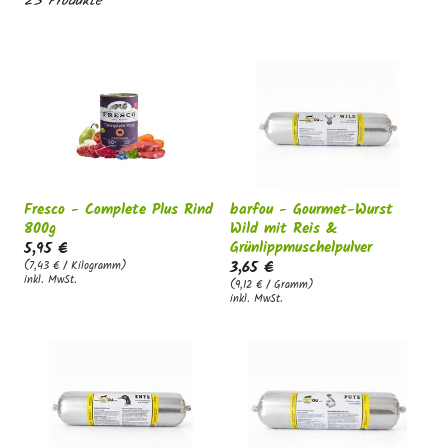
23 Produkte
g
:
Fresco - Complete Plus Rind
barfou - Gourmet-Wurst
800g
Wild mit Reis &
Grünlippmuschelpulver
5,95 €
3,65 €
(7,43 € / Kilogramm)
inkl. MwSt.
(9,12 € / Gramm)
inkl. MwSt.