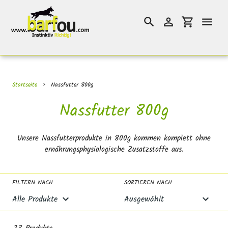
Direkt
}}
zum
Suchen
Einloggen
Einkaufswag
Inhalt
Startseite
›
Nassfutter 800g
S
Nassfutter 800g
a
Unsere Nassfutterprodukte in 800g kommen komplett ohne
m
ernährungsphysiologische Zusatzstoffe aus.
m
l
FILTERN NACH
SORTIEREN NACH
u
n