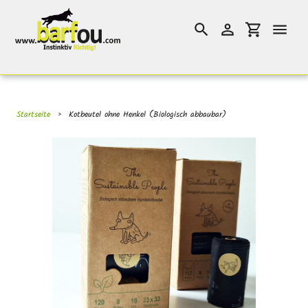
Direkt
}}
zum
Suchen
Einloggen
Einkaufswag
Inhalt
Startseite
›
Kotbeutel ohne Henkel (Biologisch abbaubar)