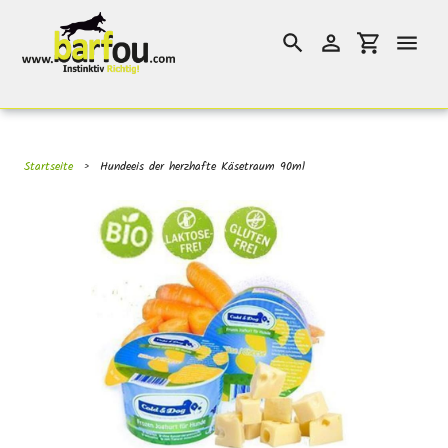
Direkt
}}
zum
Suchen
Einloggen
Einkaufswag
Inhalt
Startseite
›
Hundeeis der herzhafte Käsetraum 90ml