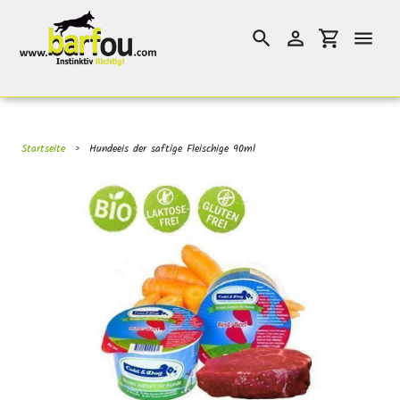
Direkt
}}
zum
Suchen
Einloggen
Einkaufswag
Inhalt
Startseite
›
Hundeeis der saftige Fleischige 90ml