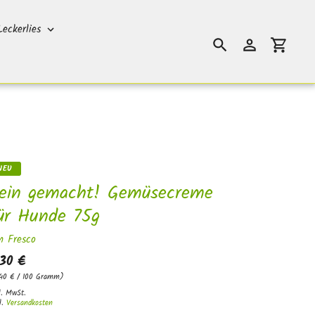
Leckerlies
Suchen
Einloggen
Einkauf
NEU
ein gemacht! Gemüsecreme
ür Hunde 75g
n Fresco
,30 €
,40 € / 100 Gramm)
l. MwSt.
l.
Versandkosten