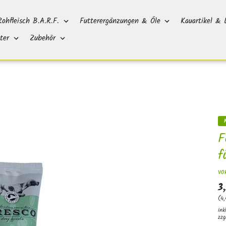
Rohfleisch B.A.R.F.
Futterergänzungen & Öle
Kauartikel & 
ter
Zubehör
F
f
vo
3
(4
ink
zzg