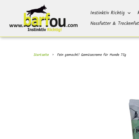
Direkt
}}
zum
Instinktiv Richtig
Inhalt
Nassfutter & Trockenfut
Startseite
›
Fein gemacht! Gemüsecreme für Hunde 75g