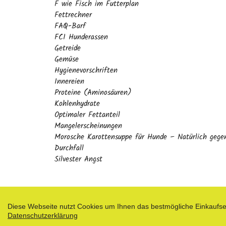
F wie Fisch im Futterplan
Fettrechner
FAQ-Barf
FCI Hunderassen
Getreide
Gemüse
Hygienevorschriften
Innereien
Proteine (Aminosäuren)
Kohlenhydrate
Optimaler Fettanteil
Mangelerscheinungen
Morosche Karottensuppe für Hunde – Natürlich gege
Durchfall
Silvester Angst
Diese Webseite nutzt Cookies um Ihnen das bestmögliche Einkaufser
Datenschutzerklärung