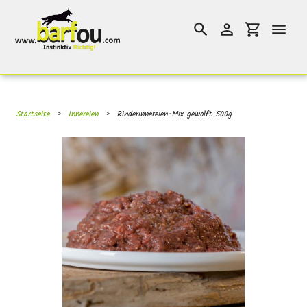
Direkt
}}
zum
Suchen
Einloggen
Einkaufswag
Inhalt
Startseite
›
Innereien
›
Rinderinnereien-Mix gewolft 500g