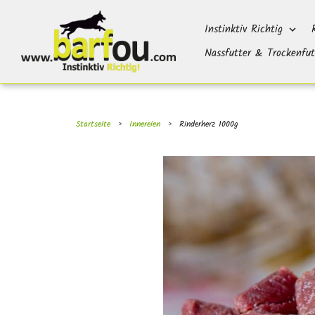
Direkt
}}
zum
Instinktiv Richtig
Inhalt
Nassfutter & Trockenfut
Startseite
›
Innereien
›
Rinderherz 1000g