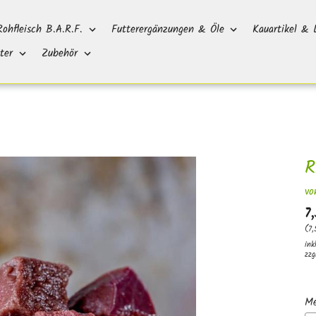
Rohfleisch B.A.R.F.
Futterergänzungen & Öle
Kauartikel & 
ter
Zubehör
R
vo
7
(7,
ink
zzg
M