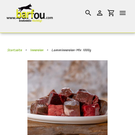
Direkt
}}
zum
Suchen
Einloggen
Einkaufswag
Inhalt
Startseite
›
Innereien
›
Lamminnereien-Mix 1000g