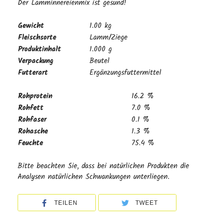
Der Lamminnereienmix ist gesund!
Gewicht
1.00 kg
Fleischsorte
Lamm/Ziege
Produktinhalt
1.000 g
Verpackung
Beutel
Futterart
Ergänzungsfuttermittel
Rohprotein
16.2 %
Rohfett
7.0 %
Rohfaser
0.1 %
Rohasche
1.3 %
Feuchte
75.4 %
Bitte beachten Sie, dass bei natürlichen Produkten die
Analysen natürlichen Schwankungen unterliegen.
TEILEN
TWEET