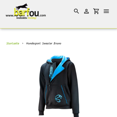
Direkt
}}
zum
Suchen
Einloggen
Einkaufswag
Inhalt
Startseite
›
Hundesport Sweater Bruno