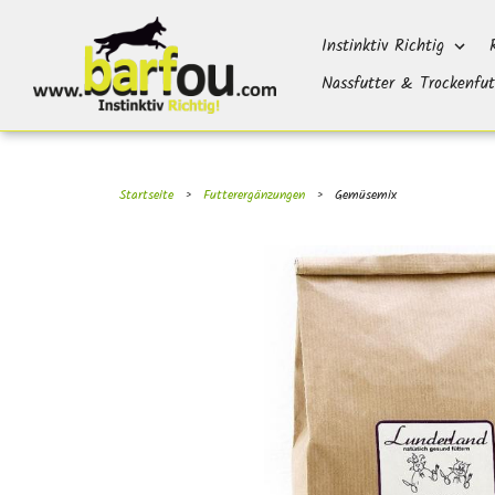
Direkt
}}
zum
Instinktiv Richtig
Inhalt
Nassfutter & Trockenfut
Startseite
›
Futterergänzungen
›
Gemüsemix