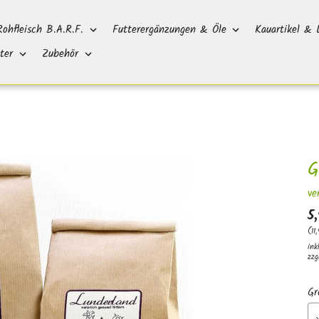
Rohfleisch B.A.R.F.
Futterergänzungen & Öle
Kauartikel & 
ter
Zubehör
G
ve
5
(11
ink
zzg
Gr