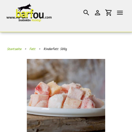
Direkt
}}
zum
Suchen
Einloggen
Einkaufswag
Inhalt
Startseite
›
Fett
›
Rinderfett 500g