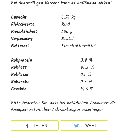
Bei übermäßigen Verzehr kann es abführend wirken!
Gewicht
0.50 kg
Fleischsorte
Rind
Produktinhalt
500 g
Verpackung
Beutel
Futterart
Einzelfuttermittel
Rohprotein
3.8 %
Rohfett
81.2 %
Rohfaser
0.1 %
Rohasche
0.3 %
Feuchte
14.6 %
Bitte beachten Sie, dass bei natürlichen Produkten die
Analysen natürlichen Schwankungen unterliegen.
TEILEN
TWEET