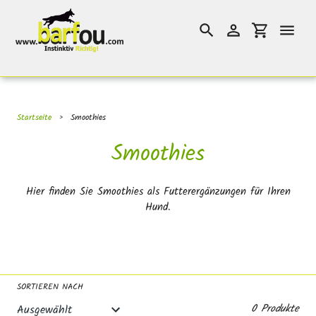
Direkt
}}
zum
Suchen
Einloggen
Einkaufswag
Inhalt
Startseite
›
Smoothies
S
Smoothies
a
Hier finden Sie Smoothies als Futterergänzungen für Ihren
m
Hund.
m
l
u
SORTIEREN NACH
n
0 Produkte